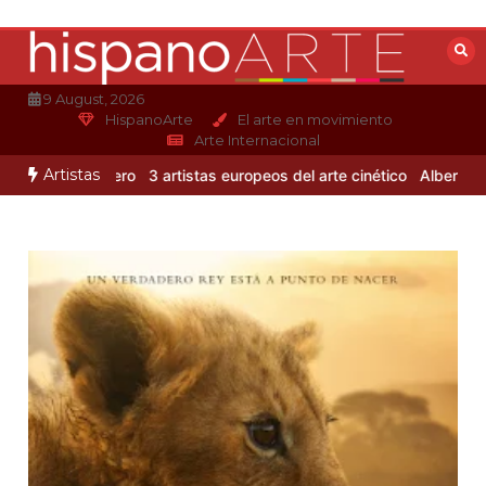
Saltar
al
contenido
9 August, 2026
HispanoArte
El arte en movimiento
Arte Internacional
Artistas
lejandro Otero
3 artistas europeos del arte cinético
Albert Gleizes