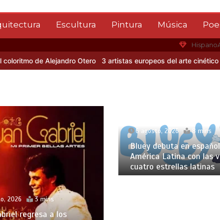
quitectura
Escultura
Pintura
Música
Poe
Hispano
mo de Alejandro Otero
3 artistas europeos del arte cinético
Albert
6 agosto, 2026
8 mins
Bluey debuta en español
América Latina con las 
cuatro estrellas latinas
o, 2026
3 mins
briel regresa a los