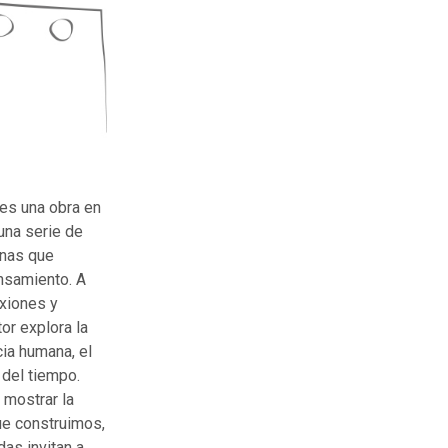
es una obra en
una serie de
onas que
ensamiento. A
exiones y
tor explora la
cia humana, el
 del tiempo.
 mostrar la
ue construimos,
as invitan a