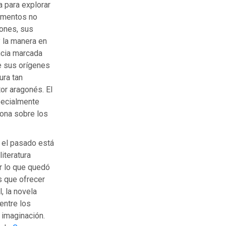
a para explorar
umentos no
ones, sus
 la manera en
ncia marcada
e sus orígenes
ura tan
or aragonés. El
pecialmente
iona sobre los
 el pasado está
literatura
r lo que quedó
s que ofrecer
, la novela
entre los
imaginación.