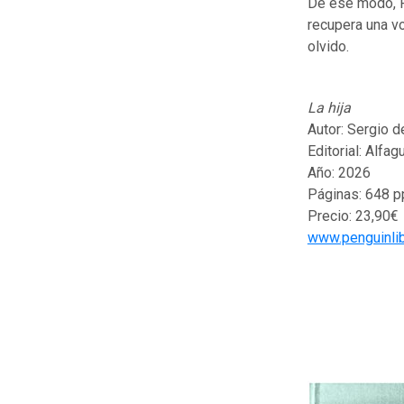
De ese modo, R
recupera una vo
olvido.
La hija
Autor: Sergio d
Editorial: Alfag
Año: 2026
Páginas: 648 p
Precio: 23,90€
www.penguinli