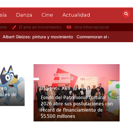
sía
Danza
Cine
Actualidad
Arte
El arte en movimiento
Arte Internacional
 Gleizes: pintura y movimiento
Conmemoran el centenario del nacimi
 en
6 agosto, 2026
6 mins
voces de
Fondo del Patrimonio Cultural
2026 abre sus postulaciones con
récord de financiamiento de
$5.500 millones