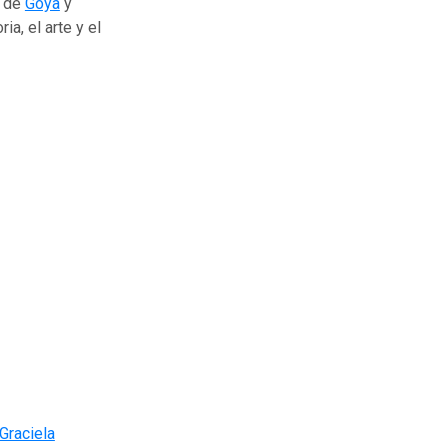
a de
Goya
y
a, el arte y el
Graciela