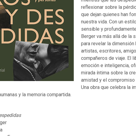
reflexionar sobre la pérdid
que dejan quienes han fo
nuestra vida. Con un estil
sensible y profundamente
Berger va más allá de la s
para revelar la dimensió
artistas, escritores, amig
compañeros de viaje. El l
emoción e inteligencia, o
mirada íntima sobre la cre
amistad y el compromiso 
Una obra que celebra la i
 humanas y la memoria compartida.
despedidas
rger
za