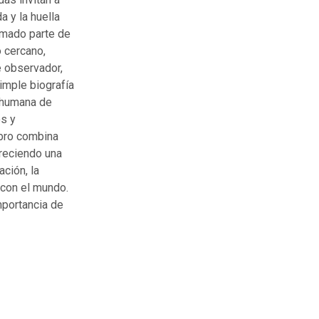
a y la huella
rmado parte de
o cercano,
 observador,
imple biografía
n humana de
os y
ibro combina
freciendo una
ación, la
con el mundo.
mportancia de