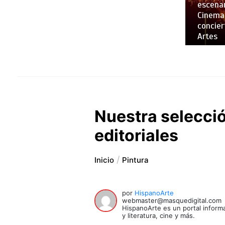
escenar
Cinemar
concier
Artes
Nuestra selecció
editoriales
Inicio
Pintura
por
HispanoArte
webmaster@masquedigital.com
HispanoArte es un portal informa
y literatura, cine y más.