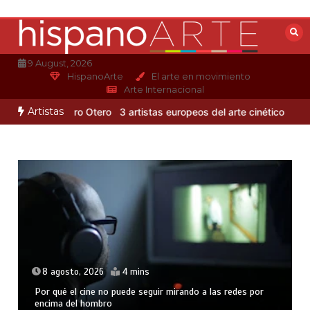
Saltar
al
contenido
9 August, 2026
HispanoArte
El arte en movimiento
Arte Internacional
Artistas
tmo de Alejandro Otero
3 artistas europeos del arte cinético
Albert
8 agosto, 2026
4 mins
Por qué el cine no puede seguir mirando a las redes por
encima del hombro