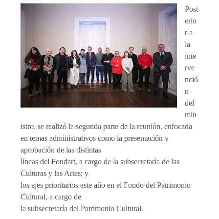
Post
erio
r a
la
inte
rve
nció
n
del
min
istro, se realizó la segunda parte de la reunión, enfocada
en temas administrativos como la presentación y
aprobación de las distintas
líneas del Fondart, a cargo de la subsecretaría de las
Culturas y las Artes; y
los ejes prioritarios este año en el Fondo del Patrimonio
Cultural, a cargo de
la subsecretaría del Patrimonio Cultural.