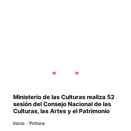
6 agosto, 2026
3 mins
Juan Gabriel regresa a los escenarios para
Cinemark y cines, histórico concierto en 
Artes
Ministerio de las Culturas realiza 52
sesión del Consejo Nacional de las
Culturas, las Artes y el Patrimonio
Inicio
Pintura