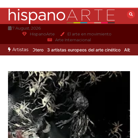
Saltar
al
contenido
7 August, 2026
HispanoArte
El arte en movimiento
Arte Internacional
Artistas
e Alejandro Otero
3 artistas europeos del arte cinético
Albert Glei