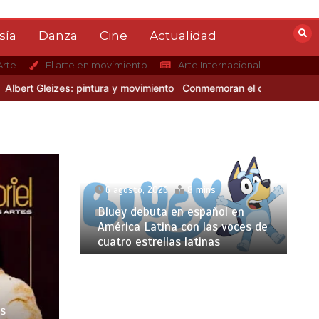
sía
Danza
Cine
Actualidad
Arte
El arte en movimiento
Arte Internacional
 Gleizes: pintura y movimiento
Conmemoran el centenario del nacimi
6 agosto, 2026
8 mins
Bluey debuta en español en
América Latina con las voces de
cuatro estrellas latinas
os