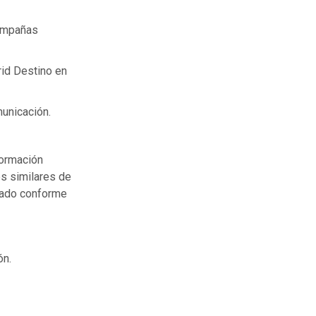
campañas
rid Destino en
municación.
formación
es similares de
itado conforme
ón.