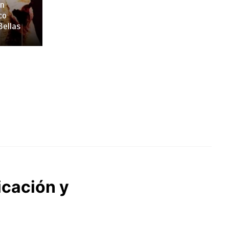
en
co
Bellas
icación y