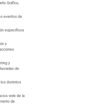
eño Gráfico,
los eventos de
ión específicos
ón y
 acciones
eting y
olucradas de
los distintos
cios web de la
amento de