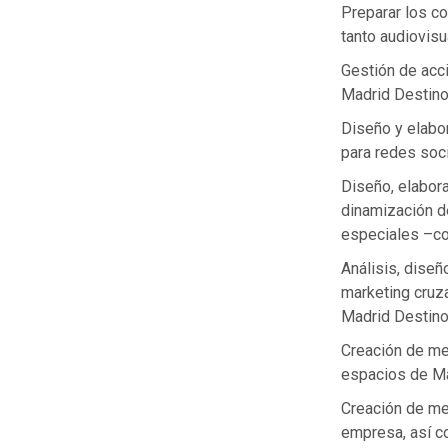
Preparar los c
tanto audiovis
Gestión de acc
Madrid Destino
Diseño y elabor
para redes soci
Diseño, elabor
dinamización d
especiales –co
Análisis, diseñ
marketing cruza
Madrid Destino
Creación de me
espacios de Ma
Creación de me
empresa, así c