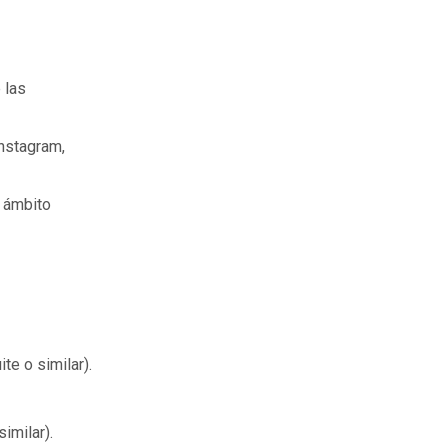
 las
Instagram,
 ámbito
e o similar).
imilar).