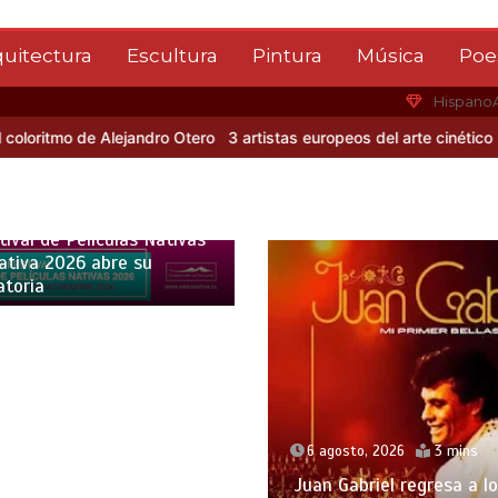
quitectura
Escultura
Pintura
Música
Poe
Hispano
mo de Alejandro Otero
3 artistas europeos del arte cinético
Albert
o, 2026
5 mins
tival de Películas Nativas
ativa 2026 abre su
atoria
6 agosto, 2026
3 mins
Juan Gabriel regresa a l