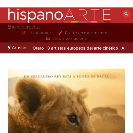
Saltar
al
contenido
10 August, 2026
HispanoArte
El arte en movimiento
Arte Internacional
Artistas
 de Alejandro Otero
3 artistas europeos del arte cinético
Albert Gl