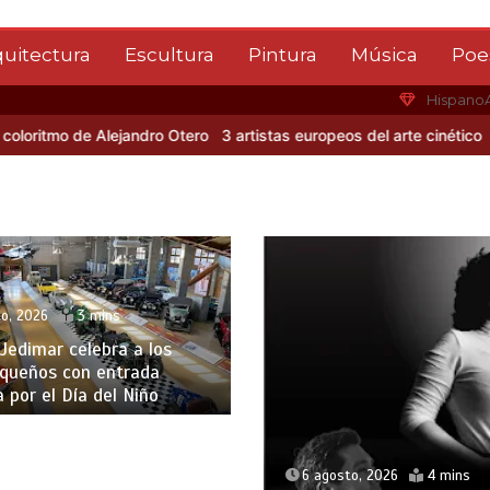
quitectura
Escultura
Pintura
Música
Poe
Hispano
itmo de Alejandro Otero
3 artistas europeos del arte cinético
Alber
o, 2026
3 mins
edimar celebra a los
queños con entrada
a por el Día del Niño
6 agosto, 2026
4 mins