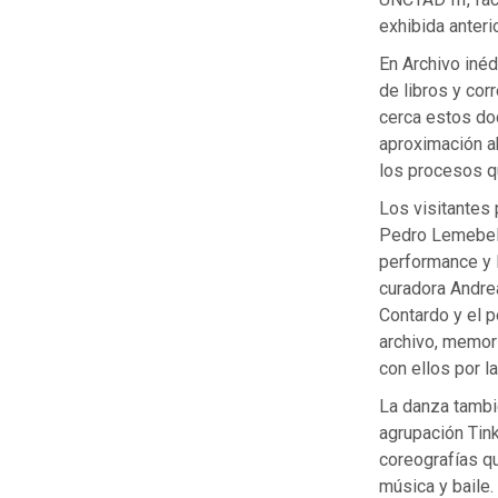
exhibida anteri
En Archivo inéd
de libros y co
cerca estos do
aproximación ab
los procesos qu
Los visitantes 
Pedro Lemebel y
performance y l
curadora Andrea
Contardo y el p
archivo, memori
con ellos por l
La danza tambié
agrupación Tink
coreografías qu
música y baile.