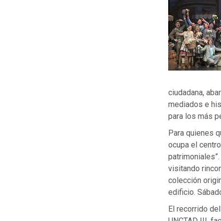
ciudadana, abar
mediados e hist
para los más 
Para quienes qu
ocupa el centro
patrimoniales”.
visitando rinco
colección origin
edificio. Sábad
El recorrido del
UNCTAD III, fac