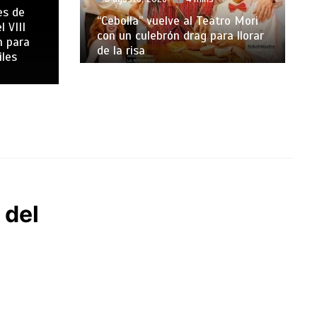
es de
“Cebolla” vuelve al Teatro Mori
l VIII
con un culebrón drag para llorar
n para
de la risa
iles
 del