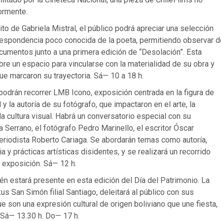
ormente.
ito de Gabriela Mistral, el público podrá apreciar una selección
rrespondencia poco conocida de la poeta, permitiendo observar d
cumentos junto a una primera edición de “Desolación”. Esta
re un espacio para vincularse con la materialidad de su obra y
e marcaron su trayectoria. Sá— 10 a 18 h.
podrán recorrer LMB Icono, exposición centrada en la figura de
 la autoría de su fotógrafo, que impactaron en el arte, la
a cultura visual. Habrá un conversatorio especial con su
 Serrano, el fotógrafo Pedro Marinello, el escritor Óscar
eriodista Roberto Cariaga. Se abordarán temas como autoría,
a y prácticas artísticas disidentes, y se realizará un recorrido
a exposición. Sá— 12 h.
n estará presente en esta edición del Día del Patrimonio. La
us San Simón filial Santiago, deleitará al público con sus
e son una expresión cultural de origen boliviano que une fiesta,
 Sá— 13.30 h. Do— 17 h.