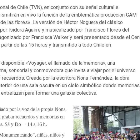
onal de Chile (TVN), en conjunto con su señal cultural e
ransmitirán en vivo la función de la emblemática producción GAM
de las flores». La versión de Héctor Noguera del clásico
 por Isidora Aguirre y musicalizado por Francisco Flores del
gonizado por Francisca Walker y será presentado desde el Cen
a partir de las 15 horas y transmitido a todo Chile en
 disponible «Voyager, el llamado de la memoria», una
ima, sensorial y conmovedora que invita a viajar por el universo
 recuerdos. Creada por la escritora Nona Fernández, la obra
nterior de una sala oscura en un cielo simbólico donde memorias
 entrelazan para formar una galaxia colectiva.
iado por la voz de la propia Nona
 grabar recuerdos y memorias en
os. Sá y Do— 14 a 16 h.
“Monumenteando”, niñas, niños y