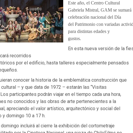
Este año, el Centro Cultural
Gabriela Mistral, GAM se sumará 
celebración nacional del Día
del Patrimonio con variadas activid
para distintas edades y
gustos.
En esta nueva versión de la fies
cará recorridos
óricos por el edificio, hasta talleres especialmente pensados
pequeños.
ieran conocer la historia de la emblemática construcción que
 cultural – y que data de 1972 – estarán las “Visitas
 Los participantes podrán viajar en el tiempo cada una hora,
nes no conocidos y las obras de arte pertenecientes a la
al, apreciando el valor artístico, arquitectónico y social del
o y domingo 10 a 17 h.
 domingo incluirá al cierre la exhibición del cortometraje
ilitado por la Cineteca Nacional, una pieza de ChileFilms no