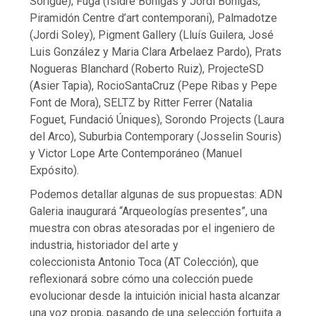
Sorigué); Fuga (Isidre Bohigas y Jordi Bohigas,
Piramidón Centre d’art contemporani), Palmadotze
(Jordi Soley), Pigment Gallery (Lluís Guilera, José
Luis González y Maria Clara Arbelaez Pardo), Prats
Nogueras Blanchard (Roberto Ruiz), ProjecteSD
(Asier Tapia), RocioSantaCruz (Pepe Ribas y Pepe
Font de Mora), SELTZ by Ritter Ferrer (Natalia
Foguet, Fundació Úniques), Sorondo Projects (Laura
del Arco), Suburbia Contemporary (Josselin Souris)
y Victor Lope Arte Contemporáneo (Manuel
Expósito).
Podemos detallar algunas de sus propuestas: ADN
Galeria inaugurará “Arqueologías presentes”, una
muestra con obras atesoradas por el ingeniero de
industria, historiador del arte y
coleccionista Antonio Toca (AT Colección), que
reflexionará sobre cómo una colección puede
evolucionar desde la intuición inicial hasta alcanzar
una voz propia, pasando de una selección fortuita a