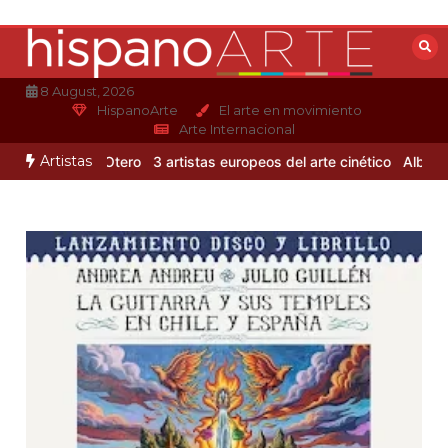
Saltar
al
contenido
8 August, 2026
HispanoArte
El arte en movimiento
Arte Internacional
Artistas
e Alejandro Otero
3 artistas europeos del arte cinético
Albert Glei