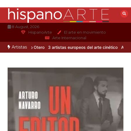
Saltar
al
contenido
8 August, 2026
HispanoArte
El arte en movimiento
Arte Internacional
Artistas
o de Alejandro Otero
3 artistas europeos del arte cinético
Albert G