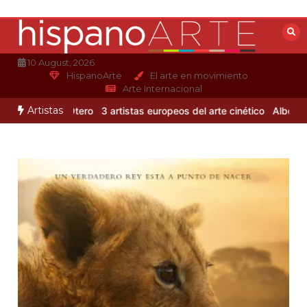
Saltar
al
contenido
10 August, 2026
HispanoArte
El arte en movimiento
Arte Internacional
Artistas
Alejandro Otero
3 artistas europeos del arte cinético
Albert Gleiz