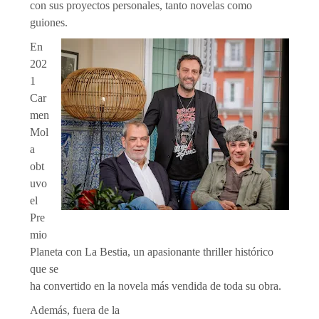
con sus proyectos personales, tanto novelas como
guiones.
En
202
1
Car
men
Mol
a
obt
uvo
el
Pre
mio
Planeta con La Bestia, un apasionante thriller histórico
que se
ha convertido en la novela más vendida de toda su obra.
Además, fuera de la