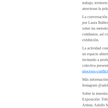
trabajo, territor
atraviesan la prá
La conversación
por Laura Ibáñez,
sobre las metodol
cotidianos, así c
exhibición.
La actividad co
un espacio abiert
invitando a prof
colectiva present
procesos-conflic
Más información
Instagram @adol
Sobre la muestra
Exposición: Trifu
Artista: Adolfo 