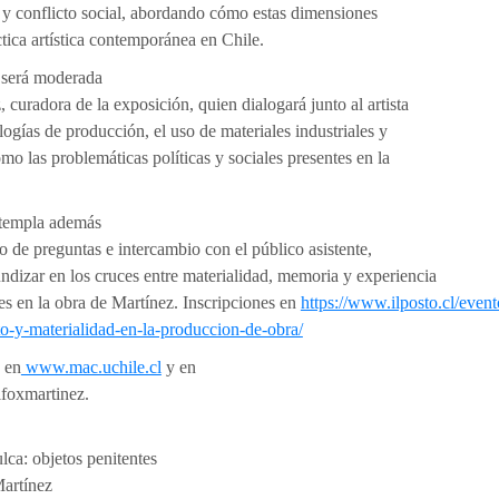
io y conflicto social, abordando cómo estas dimensiones
ctica artística contemporánea en Chile.
 será moderada
 curadora de la exposición, quien dialogará junto al artista
ogías de producción, el uso de materiales industriales y
omo las problemáticas políticas y sociales presentes en la
ntempla además
o de preguntas e intercambio con el público asistente,
undizar en los cruces entre materialidad, memoria y experiencia
es en la obra de Martínez. Inscripciones en
https://www.ilposto.cl/evento
to-y-materialidad-en-la-produccion-de-obra/
 en
www.mac.uchile.cl
y en
foxmartinez.
lca: objetos penitentes
Martínez