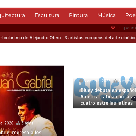
quitectura
Escultura
Pintura
Música
Poe
Hispano
ritmo de Alejandro Otero
3 artistas europeos del arte cinético
Albe
6 agosto, 2026
8 mins
Bluey debuta en español
América Latina con las 
cuatro estrellas latinas
o, 2026
3 mins
briel regresa a los