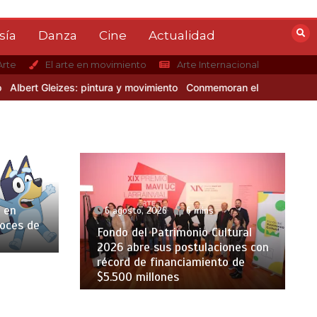
sía
Danza
Cine
Actualidad
Arte
El arte en movimiento
Arte Internacional
rt Gleizes: pintura y movimiento
Conmemoran el centenario del nac
 en
6 agosto, 2026
6 mins
voces de
Fondo del Patrimonio Cultural
2026 abre sus postulaciones con
récord de financiamiento de
$5.500 millones