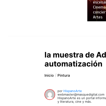
escenar
Cinemar
concier
Artes
la muestra de Ad
automatización
Inicio
Pintura
por
HispanoArte
webmaster@masquedigital.com
HispanoArte es un portal informa
y literatura, cine y más.