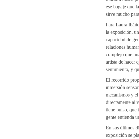
ese bagaje que la
sirve mucho para 
Para Laura Ibáñe
la exposición, un
capacidad de gen
relaciones human
complejo que una
artista de hacer 
sentimiento, y qu
El recorrido pro
inmersión sensori
mecanismos y el 
directamente al v
tiene pulso, que
gente entienda un
En sus últimos dí
exposición se pl