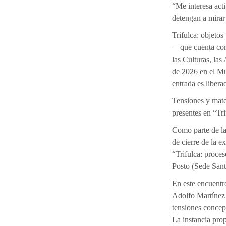
“Me interesa act
detengan a mirar
Trifulca: objetos
—que cuenta con 
las Culturas, las
de 2026 en el M
entrada es libera
Tensiones y mate
presentes en “Tr
Como parte de la
de cierre de la e
“Trifulca: proces
Posto (Sede Sant
En este encuentro,
Adolfo Martínez 
tensiones concept
La instancia prop