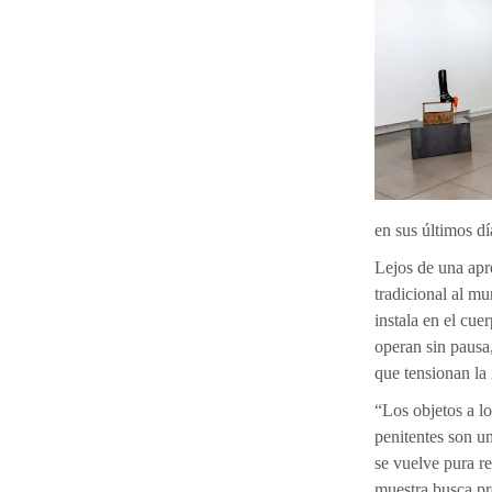
en sus últimos dí
Lejos de una ap
tradicional al m
instala en el cue
operan sin pausa,
que tensionan la
“Los objetos a l
penitentes son u
se vuelve pura re
muestra busca pr