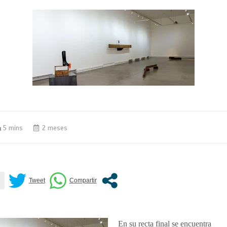
5 mins
2 meses
En su recta final se encuentra