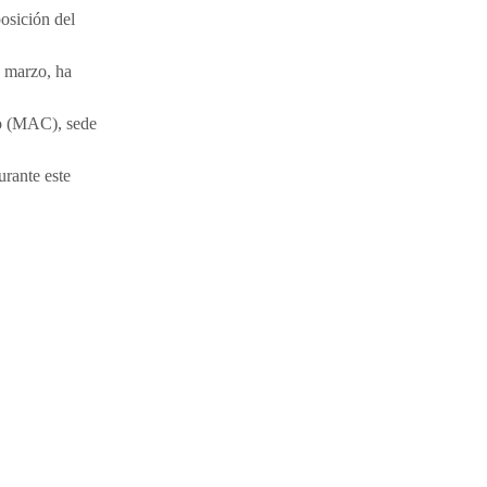
posición del
n marzo, ha
o (MAC), sede
urante este