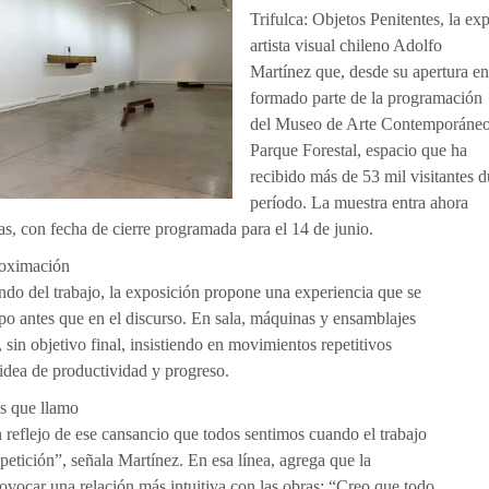
Trifulca: Objetos Penitentes, la ex
artista visual chileno Adolfo
Martínez que, desde su apertura e
formado parte de la programación
del Museo de Arte Contemporáne
Parque Forestal, espacio que ha
recibido más de 53 mil visitantes d
período. La muestra entra ahora
as, con fecha de cierre programada para el 14 de junio.
roximación
undo del trabajo, la exposición propone una experiencia que se
rpo antes que en el discurso. En sala, máquinas y ensamblajes
 sin objetivo final, insistiendo en movimientos repetitivos
 idea de productividad y progreso.
os que llamo
n reflejo de ese cansancio que todos sentimos cuando el trabajo
petición”, señala Martínez. En esa línea, agrega que la
ovocar una relación más intuitiva con las obras: “Creo que todo