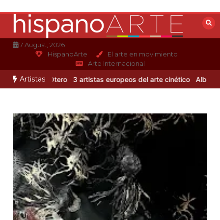
Saltar
al
contenido
7 August, 2026
HispanoArte
El arte en movimiento
Arte Internacional
Artistas
e Alejandro Otero
3 artistas europeos del arte cinético
Albert Glei