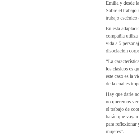
Emilia y desde l
Sobre el trabajo 
trabajo escénico a
En esta adaptaci
compañía utiliza 
vida a 5 personaj
disociación corp
“La característic
los clásicos es 
este caso es la 
de la cual es imp
Hay que darle n
no queremos ver. 
el trabajo de co
harán que vayan 
para reflexionar 
mujeres”.