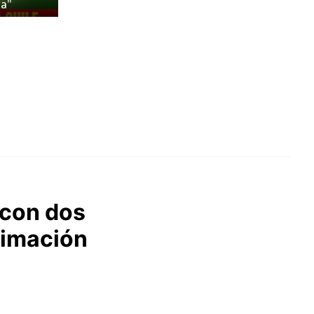
a”
 con dos
nimación