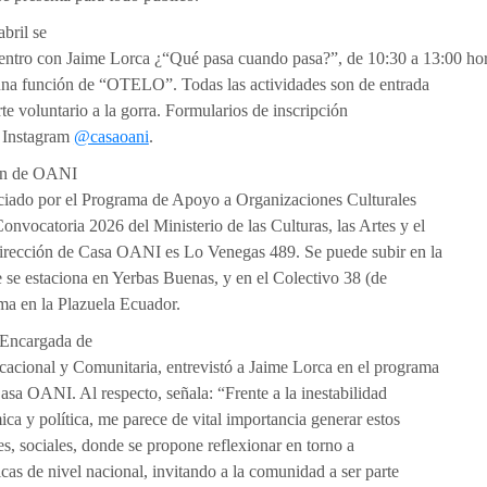
bril se
uentro con Jaime Lorca
¿
“Qué pasa cuando pasa?”, de 10:30 a 13:00 hor
una función de “OTELO”. Todas las actividades son de entrada
te voluntario a la gorra. Formularios de inscripción
l Instagram
@casaoani
.
ión de OANI
nciado por el Programa de Apoyo a Organizaciones Culturales
onvocatoria 2026 del Ministerio de las Culturas, las Artes y el
irección de Casa OANI es Lo Venegas 489. Se puede subir en la
 se estaciona en Yerbas Buenas, y en el Colectivo 38 (de
oma en la Plazuela Ecuador.
 Encargada de
acional y Comunitaria, entrevistó a Jaime Lorca en el programa
sa OANI. Al respecto, señala: “Frente a la inestabilidad
ca y política, me parece de vital importancia generar estos
es, sociales, donde se propone reflexionar en torno a
ticas de nivel nacional, invitando a la comunidad a ser parte