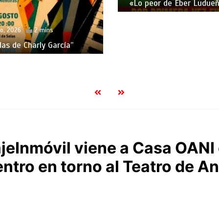
«Lo peor de Eber Ludueñ
o, 2026
2 mins
das de Charly García”
jeInmóvil viene a Casa OANI
ntro en torno al Teatro de A