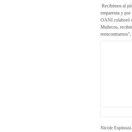
Recibimos al púb
emparenta y por 
OANI colaboró co
Muñecos, recibi
reencontrarnos”.
Nicole Espinoza 