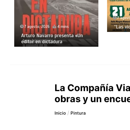
7 agost
“Las vi
7 agosto, 2026
4 mins
Arturo Navarro presenta «Un
editor en dictadura
La Compañía Via
obras y un encue
Inicio
Pintura