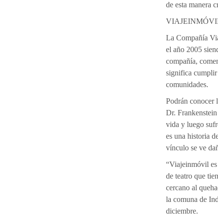
de esta manera cr
VIAJEINMÓVI
La Compañía Via
el año 2005 siend
compañía, coment
significa cumplir
comunidades.
Podrán conocer la
Dr. Frankenstein 
vida y luego sufr
es una historia d
vínculo se ve da
“Viajeinmóvil e
de teatro que ti
cercano al queha
la comuna de In
diciembre.