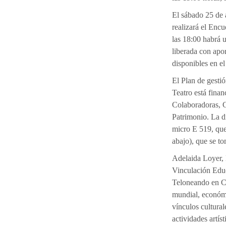
El sábado 25 de a
realizará el Enc
las 18:00 habrá 
liberada con apor
disponibles en e
El Plan de gest
Teatro está fina
Colaboradoras, C
Patrimonio. La d
micro E 519, que
abajo), que se t
Adelaida Loyer,
Vinculación Educ
Teloneando en Ca
mundial, económi
vínculos cultural
actividades artís