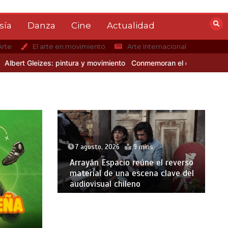
sía
Danza
Cine
Actualidad
Arte
El arte en movimiento
Arte Internacional
 Gleizes: pintura y movimiento
Conmemoran el centenario del nacimi
7 agosto, 2026
9 mins
Arrayán Espacio reúne el reverso
material de una escena clave del
audiovisual chileno