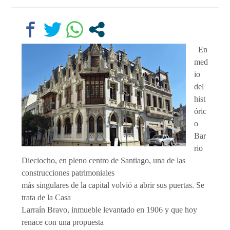
En
med
io
del
hist
óric
o
Bar
rio
Dieciocho, en pleno centro de Santiago, una de las
construcciones patrimoniales
más singulares de la capital volvió a abrir sus puertas. Se
trata de la Casa
Larraín Bravo, inmueble levantado en 1906 y que hoy
renace con una propuesta