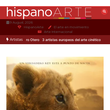
Saltar
al
contenido
9 August, 2026
HispanoArte
El arte en movimiento
Arte Internacional
Artistas
mo de Alejandro Otero
3 artistas europeos del arte cinético
Albert 