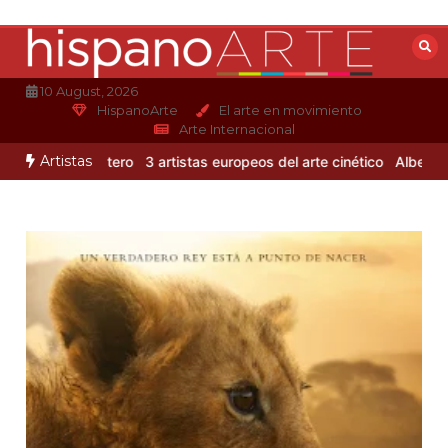
Saltar
al
contenido
10 August, 2026
HispanoArte
El arte en movimiento
Arte Internacional
Artistas
 Alejandro Otero
3 artistas europeos del arte cinético
Albert Gleiz