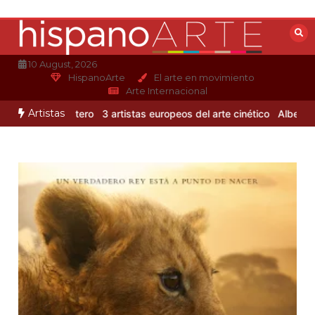
Saltar
al
contenido
10 August, 2026
HispanoArte
El arte en movimiento
Arte Internacional
Artistas
 Alejandro Otero
3 artistas europeos del arte cinético
Albert Gleiz