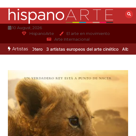
Saltar
al
contenido
10 August, 2026
HispanoArte
El arte en movimiento
Arte Internacional
Artistas
de Alejandro Otero
3 artistas europeos del arte cinético
Albert Gle