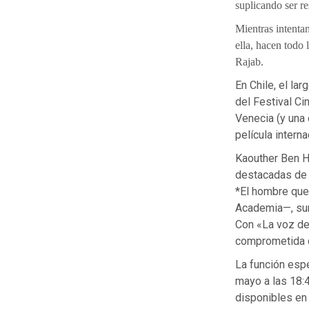
suplicando ser r
Mientras intenta
ella, hacen todo
Rajab.
En Chile, el la
del Festival Ci
Venecia (y una
película intern
Kaouther Ben H
destacadas de 
*El hombre que 
Academia—, sum
Con «La voz de
comprometida co
La función esp
mayo a las 18:4
disponibles e