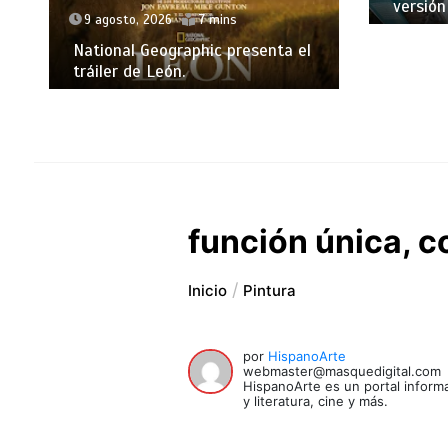
versió
9 agosto, 2026
7 mins
National Geographic presenta el
tráiler de León.
función única, c
Inicio
Pintura
por
HispanoArte
webmaster@masquedigital.com
HispanoArte es un portal informa
y literatura, cine y más.