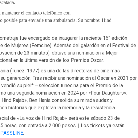
escatada.
n mantener el contacto telefónico con
 lo posible para enviarle una ambulancia. Su nombre: Hind
rgometraje fue encargado de inaugurar la reciente 16° edición
ne de Mujeres (Femcine). Además del galardón en el Festival de
 ovación de 23 minutos), obtuvo una nominación a Mejor
acional en la última versión de los Premios Oscar.
ania (Túnez, 1977) es una de las directoras de cine más
su generación. Tras recibir una nominación al Óscar en 2021 por
vendió su piel* —selección tunecina para el Premio de la
ó una segunda nominación en 2024 por «Four Daughters».
 Hind Rajab», Ben Hania consolida su mirada audaz y
n historias que exploran la memoria y la resistencia.
ecial de «La voz de Hind Rajab» será este sábado 23 de
5 horas, con entrada a 2.000 pesos. | Los tickets ya están
n
PASSLINE
.