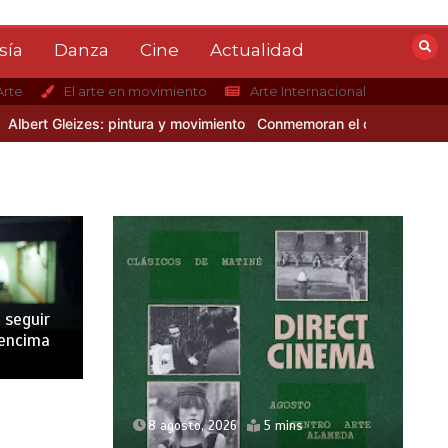
sía
Danza
Cine
Actualidad
Arte
El arte en movimiento
Arte Internacional
rt Gleizes: pintura y movimiento
Conmemoran el centenario del nac
 seguir
 encima
8 agosto, 2026
5 mins