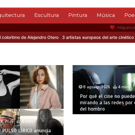
quitectura
Escultura
Pintura
Música
Poe
Hispano
ritmo de Alejandro Otero
3 artistas europeos del arte cinético
Albe
8 agosto, 2026
4 mins
Por qué el cine no puede
mirando a las redes por
del hombro
to, 2026
4 mins
l PULSO LÍRICO anuncia