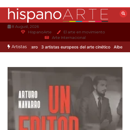
Saltar
al
contenido
8 August, 2026
HispanoArte
El arte en movimiento
Arte Internacional
Artistas
Alejandro Otero
3 artistas europeos del arte cinético
Albert Gleize