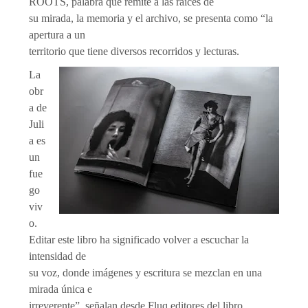
ROOTS, palabra que remite a las raíces de
su mirada, la memoria y el archivo, se presenta como “la
apertura a un
territorio que tiene diversos recorridos y lecturas.
La
obr
a de
Juli
a es
un
fue
go
viv
o.
Editar este libro ha significado volver a escuchar la
intensidad de
su voz, donde imágenes y escritura se mezclan en una
mirada única e
irreverente”, señalan desde Fluq editores del libro.