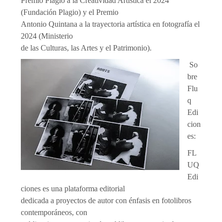
Premio Plagio a la Creatividad Artística el 2024
(Fundación Plagio) y el Premio
Antonio Quintana a la trayectoria artística en fotografía el
2024 (Ministerio
de las Culturas, las Artes y el Patrimonio).
So
bre
Flu
q
Edi
cion
es:
FL
UQ
Edi
ciones es una plataforma editorial
dedicada a proyectos de autor con énfasis en fotolibros
contemporáneos, con