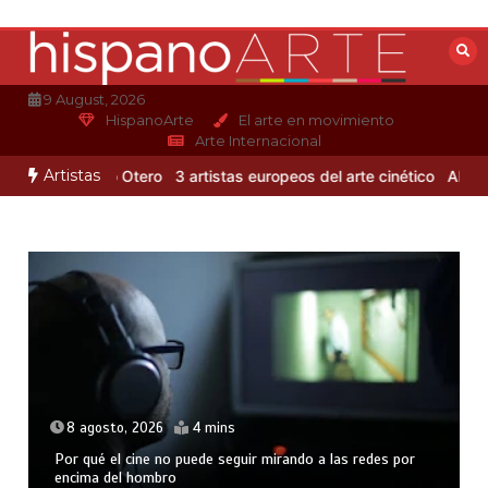
Saltar
al
contenido
9 August, 2026
HispanoArte
El arte en movimiento
Arte Internacional
Artistas
o de Alejandro Otero
3 artistas europeos del arte cinético
Albert G
8 agosto, 2026
4 mins
Por qué el cine no puede seguir mirando a las redes por
encima del hombro