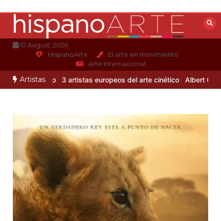
Saltar
al
contenido
10 August, 2026
HispanoArte
El arte en movimiento
Arte Internacional
Artistas
jandro Otero
3 artistas europeos del arte cinético
Albert Gleizes: 