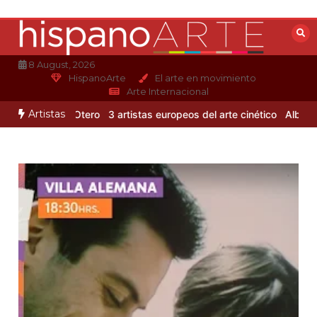
Saltar
al
contenido
8 August, 2026
HispanoArte
El arte en movimiento
Arte Internacional
Artistas
de Alejandro Otero
3 artistas europeos del arte cinético
Albert Gle