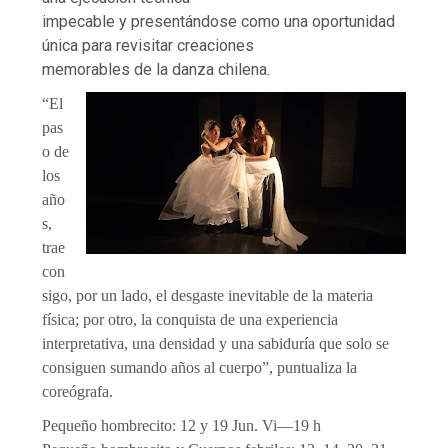
impecable y presentándose como una oportunidad
única para revisitar creaciones
memorables de la danza chilena.
“El
pas
o de
los
año
s,
trae
con
sigo, por un lado, el desgaste inevitable de la materia
física; por otro, la conquista de una experiencia
interpretativa, una densidad y una sabiduría que solo se
consiguen sumando años al cuerpo”, puntualiza la
coreógrafa.
Pequeño hombrecito: 12 y 19 Jun. Vi—19 h