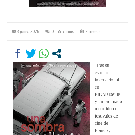
8 junio, 2026
0
7 mins
2 meses
Tras su
estreno
internacional
en
FIDMarseille
y un premiado
recorrido en
festivales de
cine de
Francia,