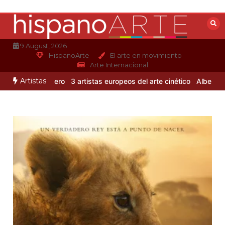
Saltar
al
contenido
9 August, 2026
HispanoArte
El arte en movimiento
Arte Internacional
Artistas
Alejandro Otero
3 artistas europeos del arte cinético
Albert Gleiz