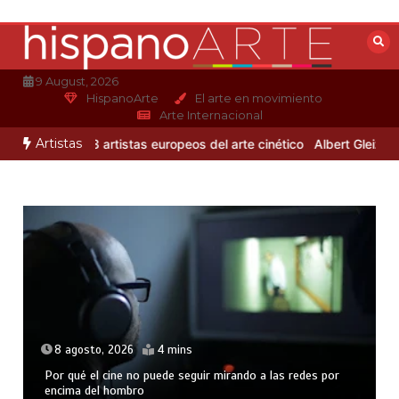
Saltar
al
contenido
9 August, 2026
HispanoArte
El arte en movimiento
Arte Internacional
Artistas
jandro Otero
3 artistas europeos del arte cinético
Albert Gleizes: 
8 agosto, 2026
4 mins
Por qué el cine no puede seguir mirando a las redes por
encima del hombro