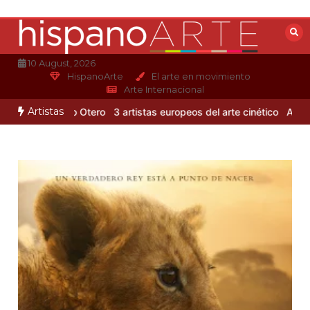
Saltar
al
contenido
10 August, 2026
HispanoArte
El arte en movimiento
Arte Internacional
Artistas
 de Alejandro Otero
3 artistas europeos del arte cinético
Albert Gl