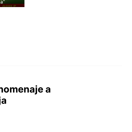
a”
 homenaje a
ja