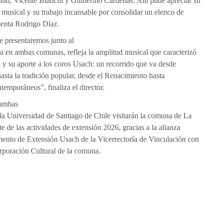
ld, Vicente Bianchi y Guillermo Cárdenas. Allí pude apreciar su
 musical y su trabajo incansable por consolidar un elenco de
menta Rodrigo Díaz.
e presentaremos junto al
a en ambas comunas, refleja la amplitud musical que caracterizó
 y su aporte a los coros Usach: un recorrido que va desde
asta la tradición popular, desde el Renacimiento hasta
emporáneos”, finaliza el director.
 ambas
la Universidad de Santiago de Chile visitarán la comuna de La
 de las actividades de extensión 2026, gracias a la alianza
mento de Extensión Usach de la Vicerrectoría de Vinculación con
rporación Cultural de la comuna.