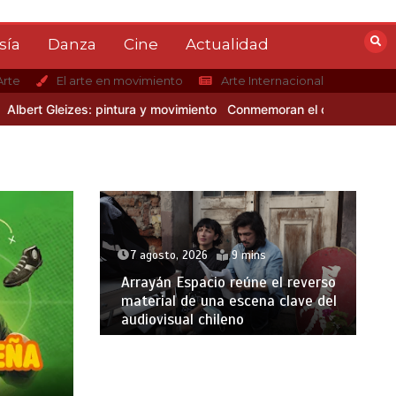
sía
Danza
Cine
Actualidad
Arte
El arte en movimiento
Arte Internacional
t Gleizes: pintura y movimiento
Conmemoran el centenario del naci
7 agosto, 2026
9 mins
Arrayán Espacio reúne el reverso
material de una escena clave del
audiovisual chileno