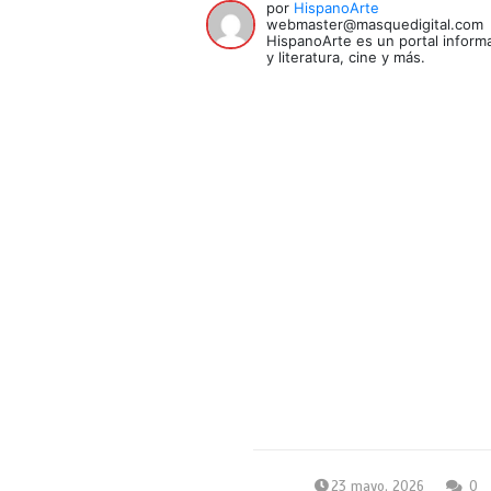
por
HispanoArte
webmaster@masquedigital.com
HispanoArte es un portal informa
y literatura, cine y más.
23 mayo, 2026
0