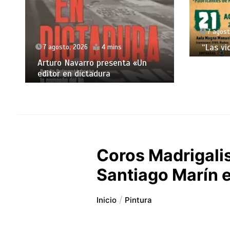
7 agost
“Las vi
7 agosto, 2026
4 mins
Arturo Navarro presenta «Un
editor en dictadura
Coros Madrigali
Santiago Marín e
Inicio
Pintura