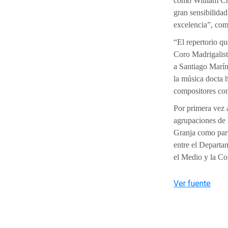
como William Chi
gran sensibilidad
excelencia”, co
“El repertorio qu
Coro Madrigalist
a Santiago Marín
la música docta h
compositores cont
Por primera vez
agrupaciones de 
Granja como parte
entre el Departa
el Medio y la Co
Ver fuente