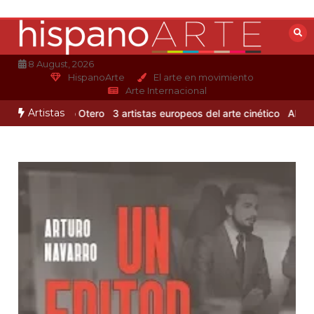
Saltar
al
contenido
8 August, 2026
HispanoArte
El arte en movimiento
Arte Internacional
Artistas
 de Alejandro Otero
3 artistas europeos del arte cinético
Albert Gl