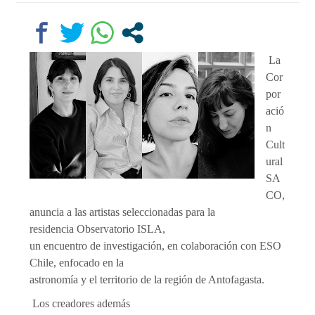
La
Cor
por
ació
n
Cult
ural
SA
CO,
anuncia a las artistas seleccionadas para la
residencia Observatorio ISLA,
un encuentro de investigación, en colaboración con ESO
Chile, enfocado en la
astronomía y el territorio de la región de Antofagasta.
Los creadores además