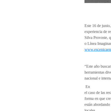
Este 16 de junio,
experiencia de r
Silva Provoste, 
o Línea Imaginari
www.escenicaen
“Este año buscam
herramientas dive
nacional e intern
En
el caso de las re
forma en que crea
están abordando 
locales.