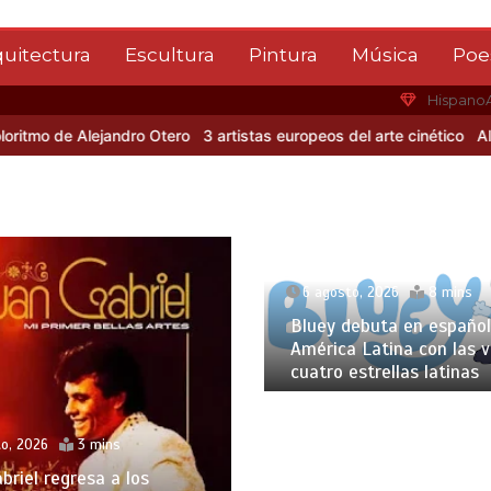
quitectura
Escultura
Pintura
Música
Poe
Hispano
de Alejandro Otero
3 artistas europeos del arte cinético
Albert Gl
6 agosto, 2026
8 mins
Bluey debuta en español
América Latina con las 
cuatro estrellas latinas
o, 2026
3 mins
briel regresa a los