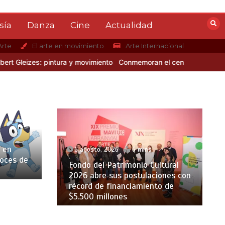
sía
Danza
Cine
Actualidad
Arte
El arte en movimiento
Arte Internacional
eizes: pintura y movimiento
Conmemoran el centenario del nacimient
 en
6 agosto, 2026
6 mins
voces de
Fondo del Patrimonio Cultural
2026 abre sus postulaciones con
récord de financiamiento de
$5.500 millones