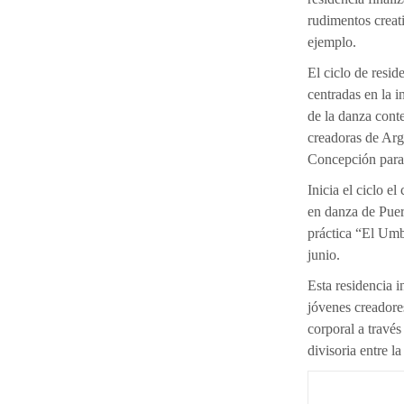
rudimentos creati
ejemplo.
El ciclo de res
centradas en la i
de la danza cont
creadoras de Arg
Concepción para 
Inicia el ciclo el
en danza de Puer
práctica “El Umb
junio.
Esta residencia i
jóvenes creadore
corporal a travé
divisoria entre l