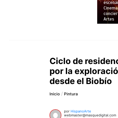
escenar
Cinemar
concier
Artes
Ciclo de reside
por la explorac
desde el Biobío
Inicio
Pintura
por
HispanoArte
webmaster@masquedigital.com