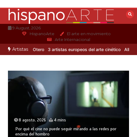
Saltar
al
contenido
9 August, 2026
HispanoArte
El arte en movimiento
Arte Internacional
Artistas
de Alejandro Otero
3 artistas europeos del arte cinético
Albert Gl
8 agosto, 2026
4 mins
Por qué el cine no puede seguir mirando a las redes por
encima del hombro