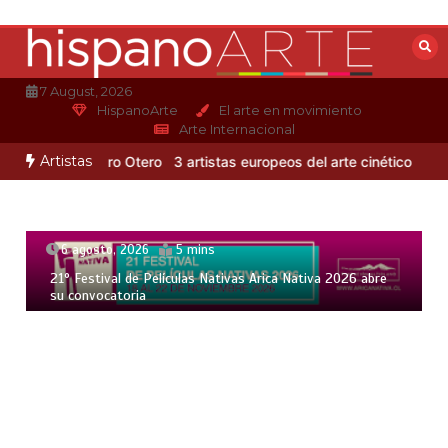
Saltar
al
contenido
7 August, 2026
HispanoArte
El arte en movimiento
Arte Internacional
Artistas
itmo de Alejandro Otero
3 artistas europeos del arte cinético
Alber
6 agosto, 2026
5 mins
21° Festival de Películas Nativas Arica Nativa 2026 abre
su convocatoria