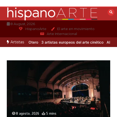
Saltar
al
contenido
8 August, 2026
HispanoArte
El arte en movimiento
Arte Internacional
Artistas
 de Alejandro Otero
3 artistas europeos del arte cinético
Albert G
8 agosto, 2026
5 mins