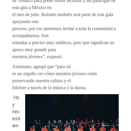
de Temuco para poder reunir recursos y así participar de
esta gira a México en
el mes de julio. Bafotito también será parte de esta gala
apoyando este
proceso, por eso queremos invitar a toda la comunidad a
acompañarnos. Son
entradas a precios muy módicos, pero que significan un
apoyo muy grande para
nuestros jóvenes”, expresó.
Asimismo, agregó que “para mí
es un orgullo ver cómo nuestros jóvenes están
preservando nuestra cultura y el
folclore a través de la música y la danza.
Ho
y
nec
esit
am