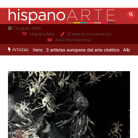
Saltar
al
contenido
7 August, 2026
HispanoArte
El arte en movimiento
Arte Internacional
Artistas
e Alejandro Otero
3 artistas europeos del arte cinético
Albert Glei