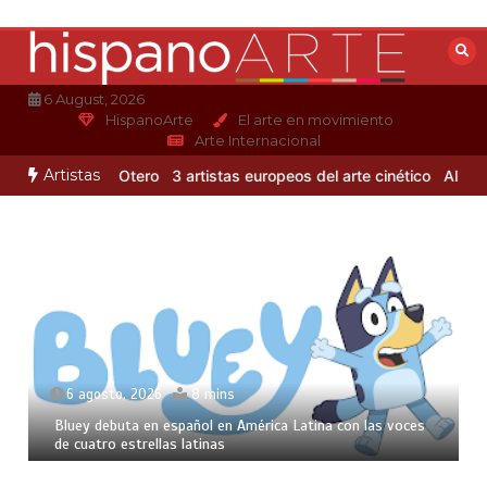
Saltar
al
contenido
6 August, 2026
HispanoArte
El arte en movimiento
Arte Internacional
Artistas
o de Alejandro Otero
3 artistas europeos del arte cinético
Albert G
6 agosto, 2026
8 mins
Bluey debuta en español en América Latina con las voces
de cuatro estrellas latinas