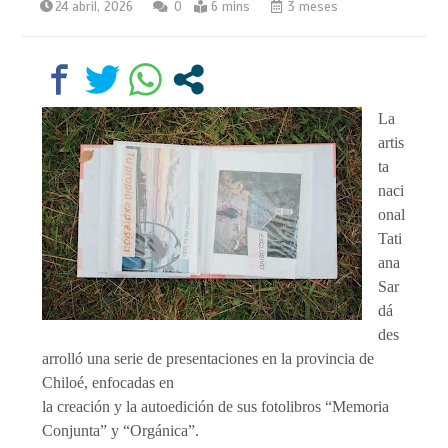
24 abril, 2026
0
6 mins
3 meses
La
artis
ta
naci
onal
Tati
ana
Sar
dá
des
arrolló una serie de presentaciones en la provincia de
Chiloé, enfocadas en
la creación y la autoedición de sus fotolibros “Memoria
Conjunta” y “Orgánica”.