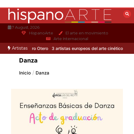
Saltar
al
contenido
7 August, 2026
HispanoArte
El arte en movimiento
Arte Internacional
Artistas
mo de Alejandro Otero
3 artistas europeos del arte cinético
Albert 
Danza
Inicio
Danza