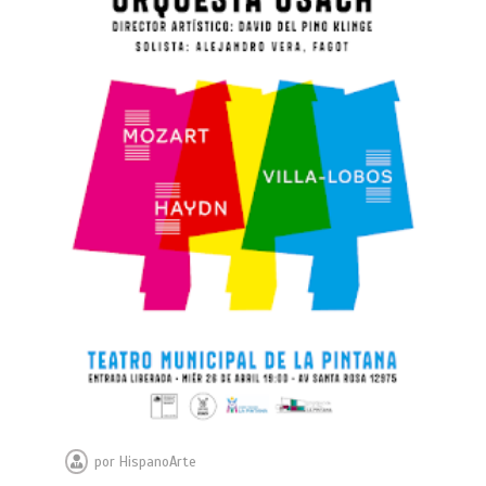
por
HispanoArte