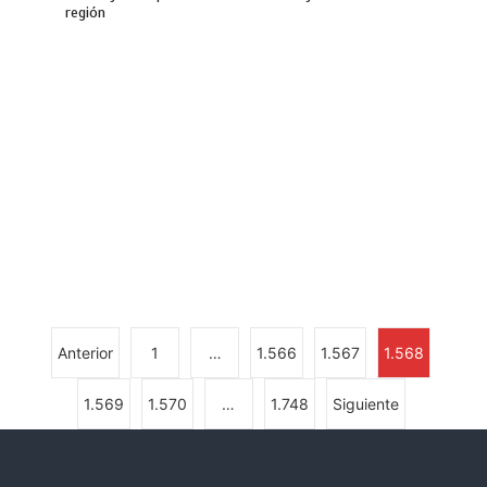
región
Anterior
1
…
1.566
1.567
1.568
1.569
1.570
…
1.748
Siguiente