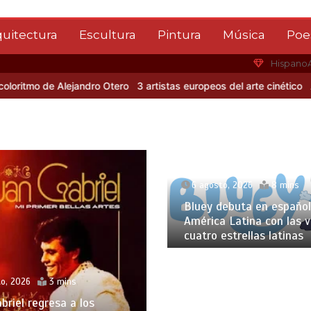
quitectura
Escultura
Pintura
Música
Poe
Hispano
de Alejandro Otero
3 artistas europeos del arte cinético
Albert Gl
6 agosto, 2026
8 mins
Bluey debuta en español
América Latina con las 
cuatro estrellas latinas
o, 2026
3 mins
briel regresa a los