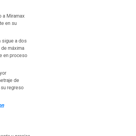
o a Miramax
te en su
a sigue a dos
ón de máxima
te en proceso
yor
etraje de
o su regreso
on