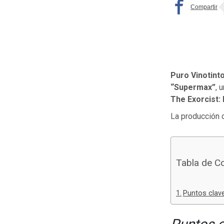
Puro Vinotint
“Supermax”
, 
The Exorcist: 
La producción d
Tabla de C
Puntos clave