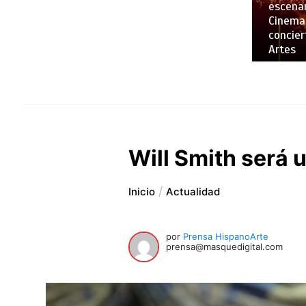
escenar
Cinemar
concier
Artes
Will Smith será 
Inicio
Actualidad
por
Prensa HispanoArte
prensa@masquedigital.com