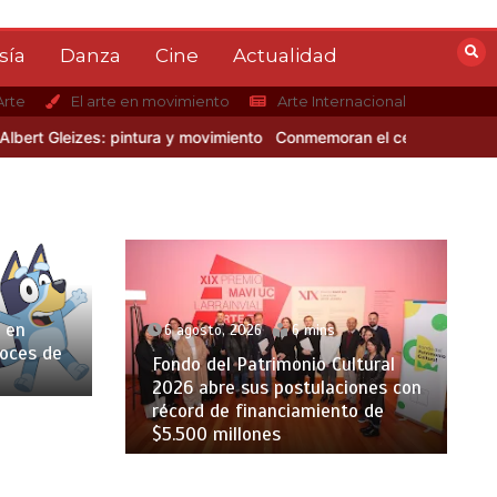
sía
Danza
Cine
Actualidad
Arte
El arte en movimiento
Arte Internacional
eizes: pintura y movimiento
Conmemoran el centenario del nacimient
 en
6 agosto, 2026
6 mins
voces de
Fondo del Patrimonio Cultural
2026 abre sus postulaciones con
récord de financiamiento de
$5.500 millones