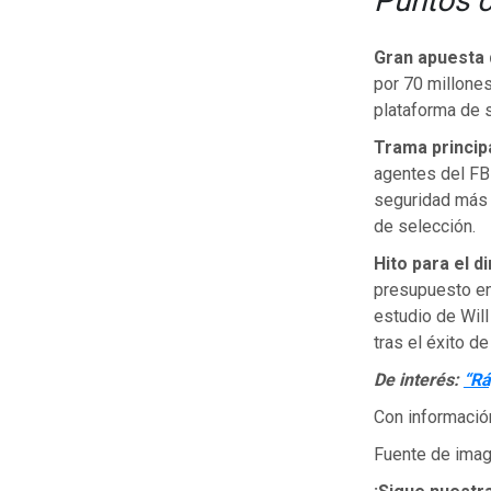
Puntos c
Gran apuesta 
por 70 millones
plataforma de s
Trama princip
agentes del FBI
seguridad más 
de selección.
Hito para el di
presupuesto en
estudio de Will
tras el éxito d
De interés:
“Rá
Con informació
Fuente de image