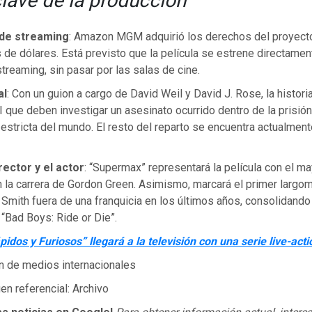
lave de la producción
de streaming
: Amazon MGM adquirió los derechos del proyect
 de dólares. Está previsto que la película se estrene directamen
treaming, sin pasar por las salas de cine.
al
: Con un guion a cargo de David Weil y David J. Rose, la histori
 que deben investigar un asesinato ocurrido dentro de la prisi
estricta del mundo. El resto del reparto se encuentra actualmen
rector y el actor
: “Supermax” representará la película con el ma
 la carrera de Gordon Green. Asimismo, marcará el primer largom
 Smith fuera de una franquicia en los últimos años, consolidand
e “Bad Boys: Ride or Die”.
pidos y Furiosos” llegará a la televisión con una serie live-acti
n de medios internacionales
n referencial: Archivo