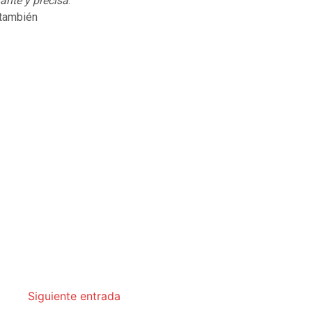
ante y precisa
.
 también
Siguiente entrada