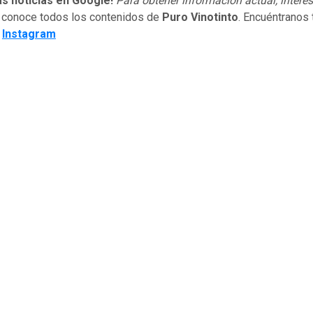
as noticias en Google!
Para obtener información actual, interes
 conoce todos los contenidos de
Puro Vinotinto
. Encuéntranos
e
Instagram