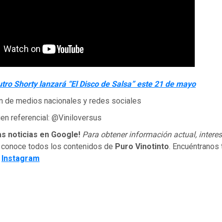
tro Shorty lanzará “El Disco de Salsa” este 21 de mayo
n de medios nacionales y redes sociales
en referencial: @Viniloversus
as noticias en Google!
Para obtener información actual, interes
 conoce todos los contenidos de
Puro Vinotinto
. Encuéntranos
e
Instagram