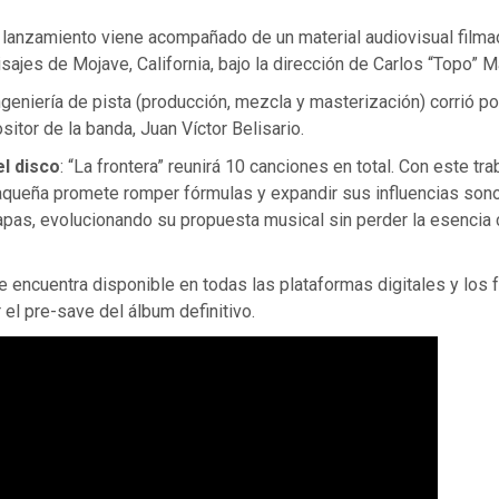
l lanzamiento viene acompañado de un material audiovisual filma
ajes de Mojave, California, bajo la dirección de Carlos “Topo” 
ingeniería de pista (producción, mezcla y masterización) corrió po
sitor de la banda, Juan Víctor Belisario.
el disco
: “La frontera” reunirá 10 canciones en total. Con este trab
aqueña promete romper fórmulas y expandir sus influencias sono
mapas, evolucionando su propuesta musical sin perder la esencia 
se encuentra disponible en todas las plataformas digitales y los 
 el pre-save del álbum definitivo.