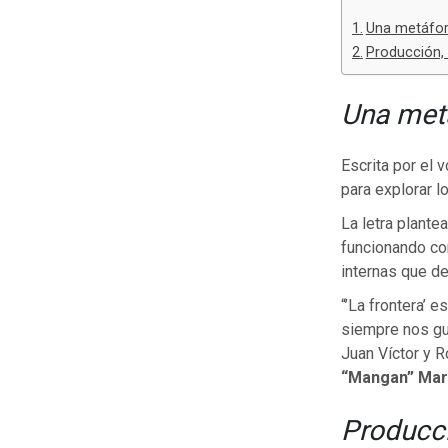
Una metáfora
Producción, 
Una metá
Escrita por el 
para explorar l
La letra plante
funcionando co
internas que de
“’La frontera’ 
siempre nos gu
Juan Víctor y R
“Mangan” Mar
Producci