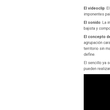
El videoclip
: E
imponentes pais
El sonido
: La 
bajista y compo
El concepto d
agrupación car
territorio sin 
define.
El sencillo ya 
pueden realizar