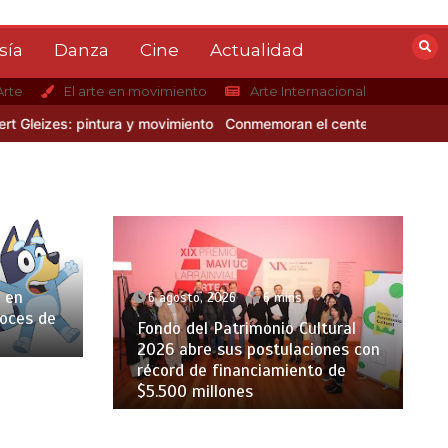
sía
Danza
Cine
Actualidad
Arte
El arte en movimiento
Arte Internacional
izes: pintura y movimiento
Conmemoran el centenario del nacimient
 en
6 agosto, 2026
6 mins
voces de
Fondo del Patrimonio Cultural
2026 abre sus postulaciones con
récord de financiamiento de
$5.500 millones