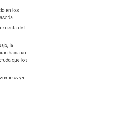
do en los
Maseda.
r cuenta del
ajo, la
ras hacia un
cruda que los
fanáticos ya