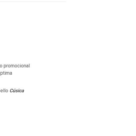
llo promocional
éptima
sello
Cúsica