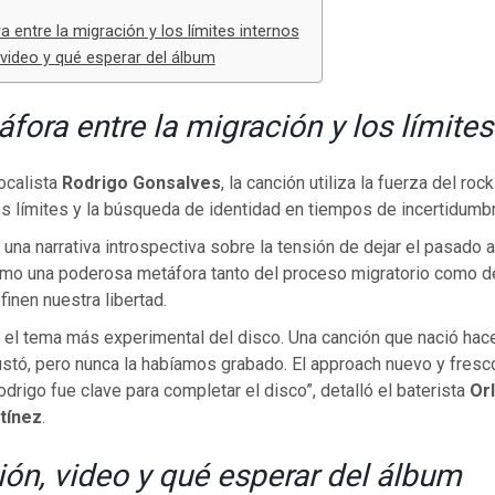
 entre la migración y los límites internos
video y qué esperar del álbum
fora entre la migración y los límites
vocalista
Rodrigo Gonsalves
, la canción utiliza la fuerza del rock
os límites y la búsqueda de identidad en tiempos de incertidumbr
a una narrativa introspectiva sobre la tensión de dejar el pasado a
mo una poderosa metáfora tanto del proceso migratorio como de
finen nuestra libertad.
es el tema más experimental del disco. Una canción que nació ha
stó, pero nunca la habíamos grabado. El approach nuevo y fresco
odrigo fue clave para completar el disco”, detalló el baterista
Or
tínez
.
ón, video y qué esperar del álbum