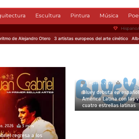
quitectura
Escultura
Pintura
Música
Poe
Hispano
de Alejandro Otero
3 artistas europeos del arte cinético
Albert Gle
6 agosto, 2026
8 mins
Bluey debuta en español
América Latina con las 
cuatro estrellas latinas
o, 2026
3 mins
briel regresa a los