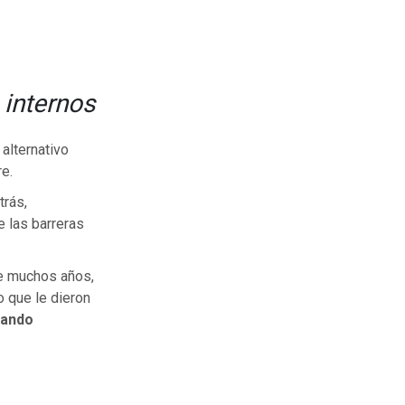
 internos
 alternativo
e.
trás,
 las barreras
ce muchos años,
 que le dieron
lando