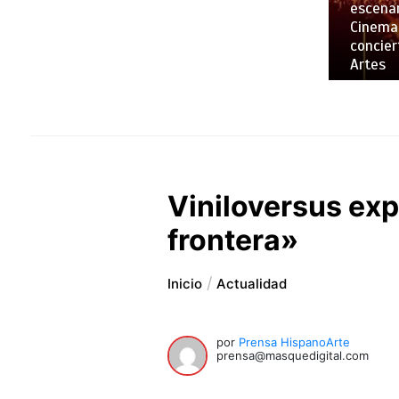
escenar
Cinemar
concier
Artes
Viniloversus expl
frontera»
Inicio
Actualidad
por
Prensa HispanoArte
prensa@masquedigital.com