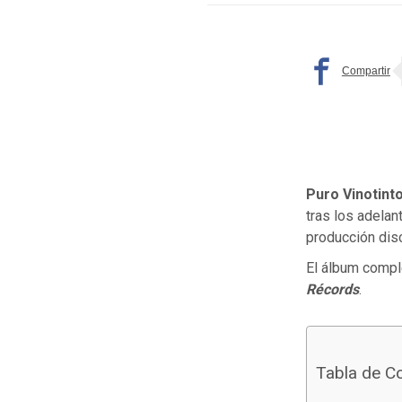
Puro Vinotint
tras los adela
producción disc
El álbum compl
Récords
.
Tabla de C