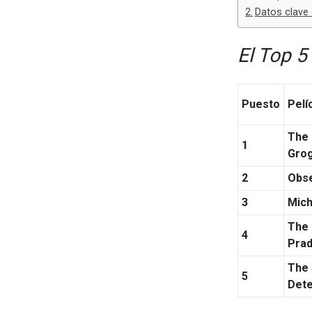
Datos clave 
El Top 5 
Puesto
Pelí
The 
1
Gro
2
Obs
3
Mich
The 
4
Prad
The
5
Dete