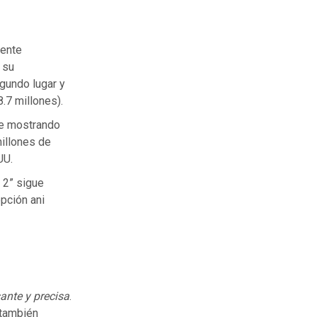
lente
 su
gundo lugar y
.7 millones).
ue mostrando
millones de
UU.
 2” sigue
pción ani
ante y precisa
.
 también