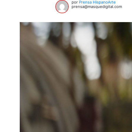
por
Prensa HispanoArte
prensa@masquedigital.com