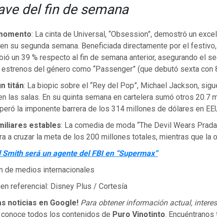
ave del fin de semana
l momento
: La cinta de Universal, “Obsession”, demostró un exce
en su segunda semana. Beneficiada directamente por el festivo,
ió un 39 % respecto al fin de semana anterior, asegurando el se
a estrenos del género como “Passenger” (que debutó sexta con 8
n titán
: La biopic sobre el “Rey del Pop”, Michael Jackson, sig
en las salas. En su quinta semana en cartelera sumó otros 20.7 
uperó la imponente barrera de los 314 millones de dólares en EE
miliares estables
: La comedia de moda “The Devil Wears Prada
 a cruzar la meta de los 200 millones totales, mientras que la o
l Smith será un agente del FBI en “Supermax”
n de medios internacionales
n referencial: Disney Plus / Cortesía
as noticias en Google!
Para obtener información actual, interes
 conoce todos los contenidos de
Puro Vinotinto
. Encuéntranos