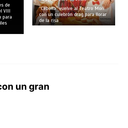
es de
“Cebolla” vuelve al Teatro Mori
l VIII
con un culebrón drag para llorar
n para
de la risa
iles
 con un gran