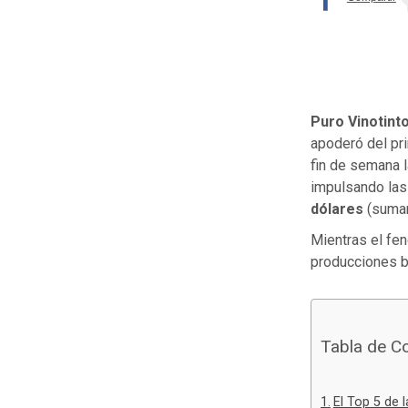
Puro Vinotint
apoderó del pri
fin de semana l
impulsando las
dólares
(suman
Mientras el f
producciones bi
Tabla de C
El Top 5 de l