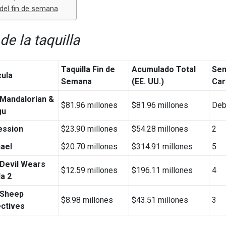
del fin de semana
de la taquilla
Taquilla Fin de
Acumulado Total
Sem
cula
Semana
(EE. UU.)
Car
Mandalorian &
$81.96 millones
$81.96 millones
Deb
gu
ession
$23.90 millones
$54.28 millones
2
ael
$20.70 millones
$314.91 millones
5
Devil Wears
$12.59 millones
$196.11 millones
4
a 2
 Sheep
$8.98 millones
$43.51 millones
3
ctives