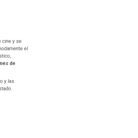
 cine y se
modamente el
tico,
ones de
o y las
stado.