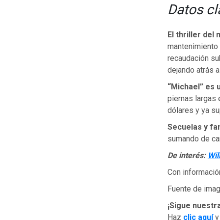
Datos cl
El thriller de
mantenimiento 
recaudación sub
dejando atrás 
“Michael” es u
piernas largas 
dólares y ya s
Secuelas y fa
sumando de cara
De interés:
Wil
Con informació
Fuente de image
¡Sigue nuestr
Haz
clic aquí
y