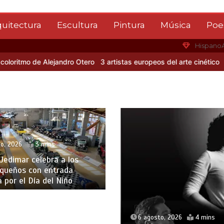
quitectura
Escultura
Pintura
Música
Poe
Hispano
 de Alejandro Otero
3 artistas europeos del arte cinético
Albert G
o, 2026
3 mins
edimar celebra a los
queños con entrada
a por el Día del Niño
6 agosto, 2026
4 mins