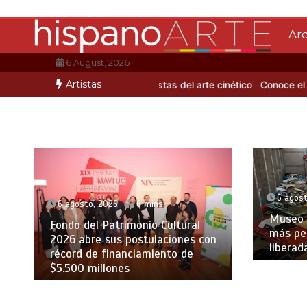
Saltar
al
Ar
contenido
6 August, 2026
Artistas
de Mario Benedetti
3 artistas del arte cinético
Conoce el coloritmo
6 agost
6 agosto, 2026
6 mins
Museo J
Fondo del Patrimonio Cultural
más pe
2026 abre sus postulaciones con
liberad
récord de financiamiento de
$5.500 millones