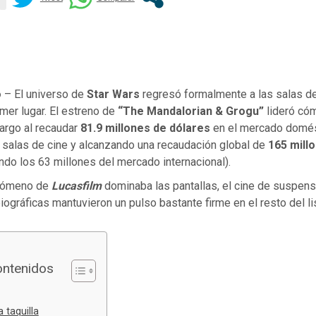
o
– El universo de
Star Wars
regresó formalmente a las salas de
mer lugar. El estreno de
“The Mandalorian & Grogu”
lideró có
argo al recaudar
81.9 millones de dólares
en el mercado domés
 salas de cine y alcanzando una recaudación global de
165 mill
do los 63 millones del mercado internacional).
enómeno de
Lucasfilm
dominaba las pantallas, el cine de suspens
ográficas mantuvieron un pulso bastante firme en el resto del li
ontenidos
a taquilla