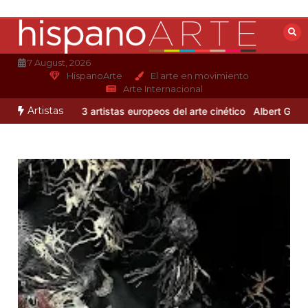
Saltar
al
contenido
7 August, 2026
HispanoArte
El arte en movimiento
Arte Internacional
Artistas
ndro Otero
3 artistas europeos del arte cinético
Albert Gleizes: pi