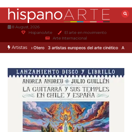
Saltar
al
contenido
8 August, 2026
HispanoArte
El arte en movimiento
Arte Internacional
Artistas
 de Alejandro Otero
3 artistas europeos del arte cinético
Albert G