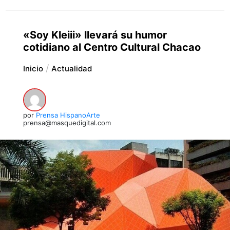
«Soy Kleiii» llevará su humor
cotidiano al Centro Cultural Chacao
Inicio
Actualidad
por
Prensa HispanoArte
prensa@masquedigital.com