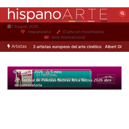
Saltar
al
contenido
7 August, 2026
HispanoArte
El arte en movimiento
Arte Internacional
Artistas
ndro Otero
3 artistas europeos del arte cinético
Albert Gleizes: pi
6 agosto, 2026
5 mins
21° Festival de Películas Nativas Arica Nativa 2026 abre
su convocatoria