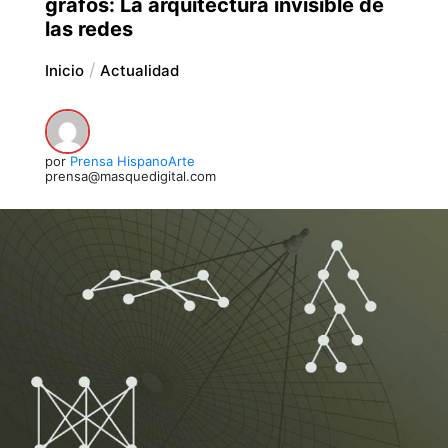
grafos: La arquitectura invisible de
las redes
Inicio
Actualidad
por
Prensa HispanoArte
prensa@masquedigital.com