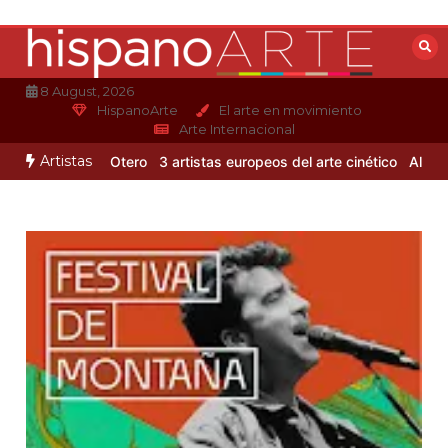
Saltar
al
contenido
8 August, 2026
HispanoArte
El arte en movimiento
Arte Internacional
Artistas
 de Alejandro Otero
3 artistas europeos del arte cinético
Albert Gl