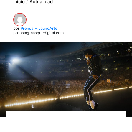
Inicio
Actualidad
por
Prensa HispanoArte
prensa@masquedigital.com