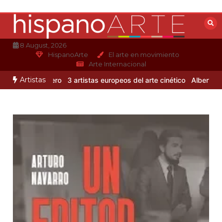
Saltar
al
contenido
8 August, 2026
HispanoArte
El arte en movimiento
Arte Internacional
Artistas
lejandro Otero
3 artistas europeos del arte cinético
Albert Gleizes