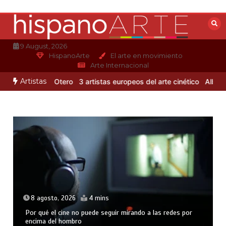
Saltar
al
contenido
9 August, 2026
HispanoArte
El arte en movimiento
Arte Internacional
Artistas
de Alejandro Otero
3 artistas europeos del arte cinético
Albert Gle
8 agosto, 2026
4 mins
Por qué el cine no puede seguir mirando a las redes por
encima del hombro