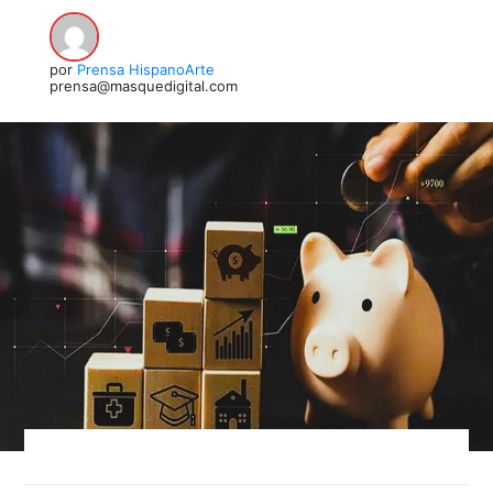
por
Prensa HispanoArte
prensa@masquedigital.com